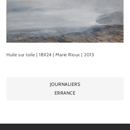
Huile sur toile | 18X24 | Marie Rioux | 2013
Navigation
JOURNALIERS
ERRANCE
de
l’article