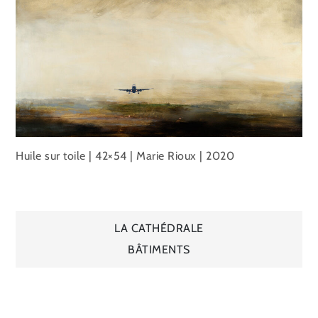
Huile sur toile | 42×54 | Marie Rioux | 2020
Navigation
LA CATHÉDRALE
BÂTIMENTS
de
l’article