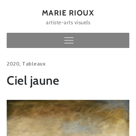
Skip
to
MARIE RIOUX
content
artiste-arts visuels
Menu
2020
,
Tableaux
Ciel jaune