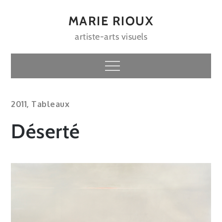
Skip
to
MARIE RIOUX
content
artiste-arts visuels
Menu
2011
,
Tableaux
Déserté