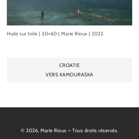
Huile sur toile | 30×60 | Marie Rioux | 2022
Navigation
CROATIE
VERS KAMOURASKA
de
l’article
© 2026, Marie Rioux – Tous droits réservés.