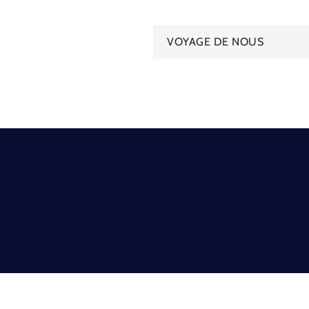
Navigation
VOYAGE DE NOUS
de
l’article