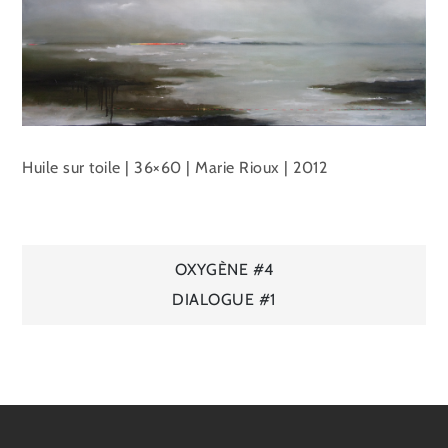
Huile sur toile | 36×60 | Marie Rioux | 2012
Navigation
OXYGÈNE #4
DIALOGUE #1
de
l’article