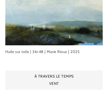
Huile sur toile | 36×48 | Marie Rioux | 2025
Navigation
À TRAVERS LE TEMPS
VENT
de
l’article