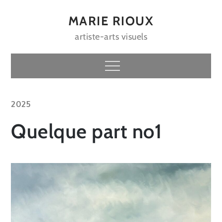
Skip
to
MARIE RIOUX
content
artiste-arts visuels
Menu
2025
Quelque part no1