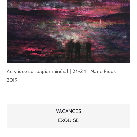
A
crylique sur papier minéral
| 24×34 | Marie Rioux |
2019
Navigation
VACANCES
EXQUISE
de