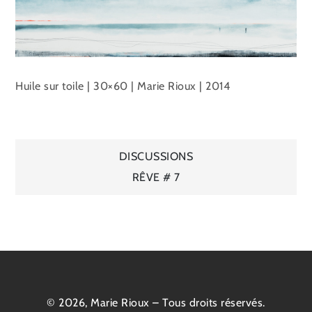
Huile sur toile | 30×60 | Marie Rioux | 2014
Navigation
DISCUSSIONS
RÊVE # 7
de
l’article
© 2026, Marie Rioux – Tous droits réservés.