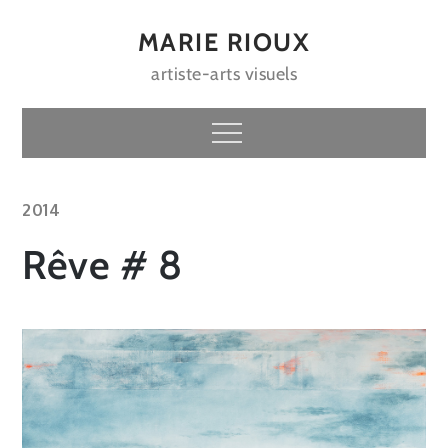
Skip
to
MARIE RIOUX
content
artiste-arts visuels
Menu
2014
Rêve # 8