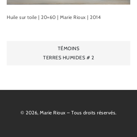
Huile sur toile | 20×60 | Marie Rioux | 2014
Navigation
TÉMOINS
TERRES HUMIDES # 2
de
l’article
© 2026, Marie Rioux – Tous droits réservés.